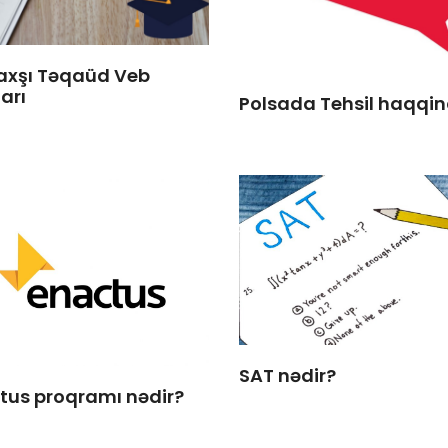
axşı Təqaüd Veb
arı
Polsada Tehsil haqqi
SAT nədir?
tus proqramı nədir?