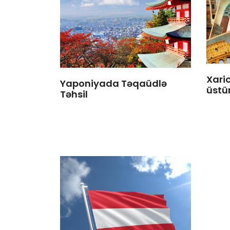
Xari
Yaponiyada Təqaüdlə
üstü
Təhsil