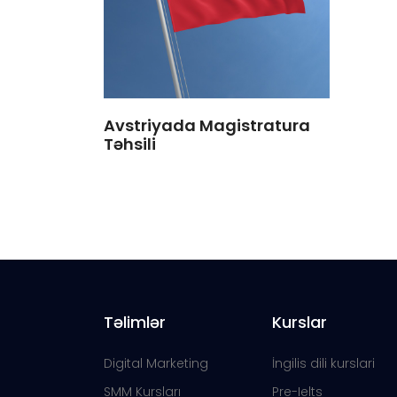
Avstriyada Magistratura
Təhsili
Təlimlər
Kurslar
Digital Marketing
İngilis dili kurslari
SMM Kursları
Pre-Ielts