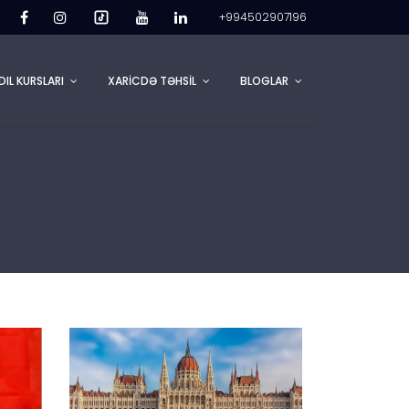
+994502907196
DIL KURSLARI
XARİCDƏ TƏHSİL
BLOGLAR