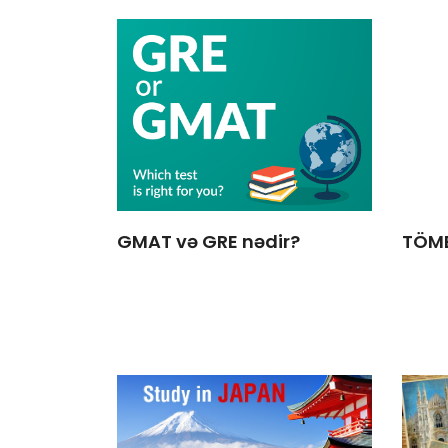
GMAT və GRE nədir?
TÖME