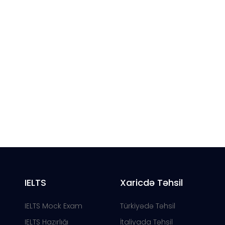
IELTS
Xaricdə Təhsil
IELTS Mock Exam
Türkiyədə Təhsil
IELTS Hazırlığı
İtaliyada Təhsil