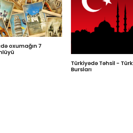
cdə oxumağın 7
nlüyü
Türkiyədə Təhsil - Türk
Bursları