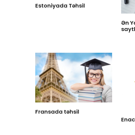
Estoniyada Təhsil
Ən Y
saytl
Fransada təhsil
Enac