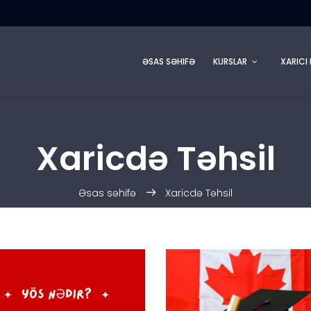
ƏSAS SƏHIFƏ
KURSLAR
XARICI 
Xaricdə Təhsil
Əsas səhifə
Xaricdə Təhsil