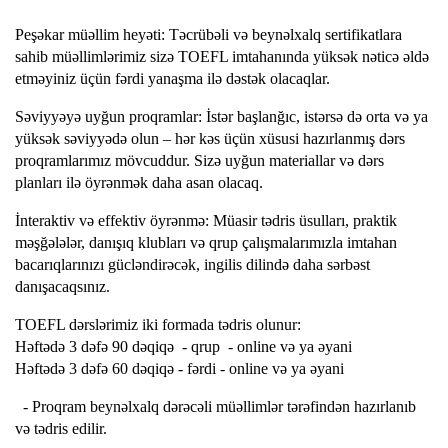
Peşəkar müəllim heyəti: Təcrübəli və beynəlxalq sertifikatlara
sahib müəllimlərimiz sizə TOEFL imtahanında yüksək nəticə əldə
etməyiniz üçün fərdi yanaşma ilə dəstək olacaqlar.
Səviyyəyə uyğun proqramlar: İstər başlanğıc, istərsə də orta və ya
yüksək səviyyədə olun – hər kəs üçün xüsusi hazırlanmış dərs
proqramlarımız mövcuddur. Sizə uyğun materiallar və dərs
planları ilə öyrənmək daha asan olacaq.
İnteraktiv və effektiv öyrənmə: Müasir tədris üsulları, praktik
məşğələlər, danışıq klubları və qrup çalışmalarımızla imtahan
bacarıqlarınızı gücləndirəcək, ingilis dilində daha sərbəst
danışacaqsınız.
TOEFL dərslərimiz iki formada tədris olunur:
Həftədə 3 dəfə 90 dəqiqə - qrup - online və ya əyani
Həftədə 3 dəfə 60 dəqiqə - fərdi - online və ya əyani
- Proqram beynəlxalq dərəcəli müəllimlər tərəfindən hazırlanıb
və tədris edilir.