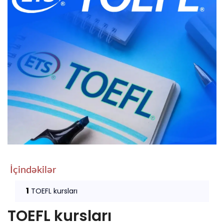
İçindəkilər
1
TOEFL kursları
TOEFL kursları