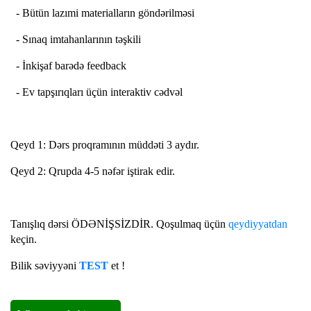
- Bütün lazımi materialların göndərilməsi
- Sınaq imtahanlarının təşkili
- İnkişaf barədə feedback
- Ev tapşırıqları üçün interaktiv cədvəl
Qeyd 1: Dərs proqramının müddəti 3 aydır.
Qeyd 2: Qrupda 4-5 nəfər iştirak edir.
Tanışlıq dərsi ÖDƏNİŞSİZDİR. Qoşulmaq üçün
qeydiyyatdan
keçin.
Bilik səviyyəni
TEST
et !