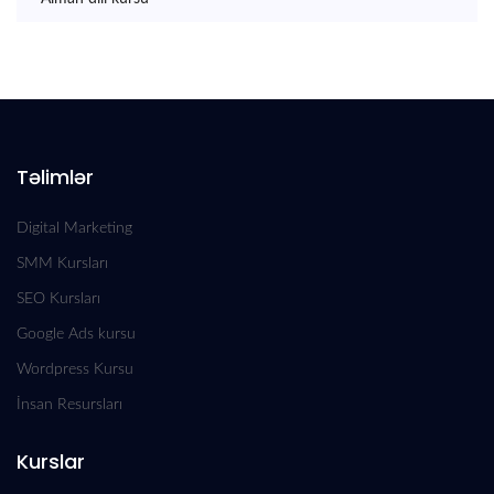
Təlimlər
Digital Marketing
SMM Kursları
SEO Kursları
Google Ads kursu
Wordpress Kursu
İnsan Resursları
Kurslar