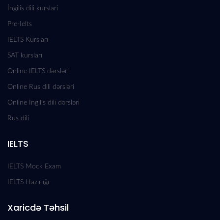
İngilis dili kurslari
Pre-Ielts
IELTS Kursları
SAT kursları
Online IELTS dərsləri
Online Rus dili dərsləri
Online İngilis dili dərsləri
Rus dili
IELTS
IELTS Mock Exam
IELTS Hazırlığı
Xaricdə Təhsil