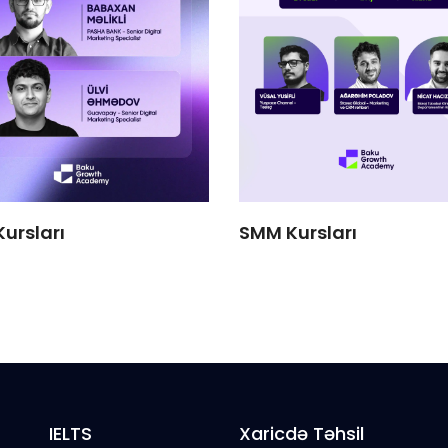
Kursları
SMM Kursları
IELTS
Xaricdə Təhsil