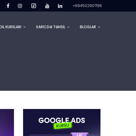
+994502907196
DIL KURSLARI
XARİCDƏ TƏHSİL
BLOGLAR