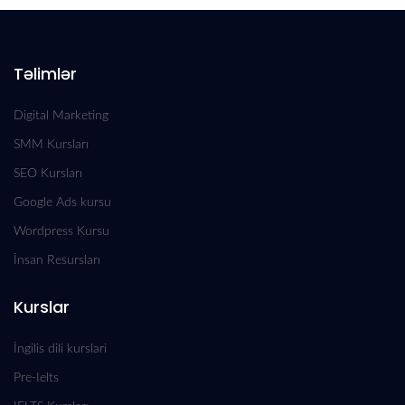
Təlimlər
Digital Marketing
SMM Kursları
SEO Kursları
Google Ads kursu
Wordpress Kursu
İnsan Resursları
Kurslar
İngilis dili kurslari
Pre-Ielts