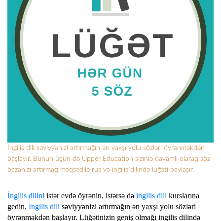
İngilis dili səviyyənizi artırmağın ən yaxşı yolu sözləri öyrənməkdən
başlayır. Bunun üçün də Upper Education sizinlə davamlı olaraq söz
bazanızı artırmaq məqsədilə rus və ingilis dilində lüğəti paylaşır.
İngilis dilini
istər evdə öyrənin, istərsə də
ingilis dili
kurslarına
gedin.
İngilis dili
səviyyənizi artırmağın ən yaxşı yolu sözləri
öyrənməkdən başlayır. Lüğətinizin geniş olmağı ingilis dilində