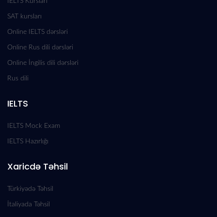
IELTS Kursları
SAT kursları
Online IELTS dərsləri
Online Rus dili dərsləri
Online İngilis dili dərsləri
Rus dili
IELTS
IELTS Mock Exam
IELTS Hazırlığı
Xaricdə Təhsil
Türkiyədə Təhsil
İtaliyada Təhsil