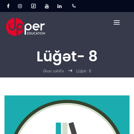
Lüğət- 8
Əsas səhifə
Lüğət- 8