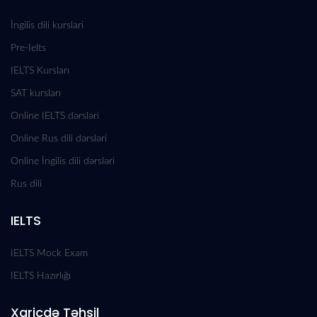
İngilis dili kurslari
Pre-Ielts
IELTS Kursları
SAT kursları
Online IELTS dərsləri
Online Rus dili dərsləri
Online İngilis dili dərsləri
Rus dili
IELTS
IELTS Mock Exam
IELTS Hazırlığı
Xaricdə Təhsil