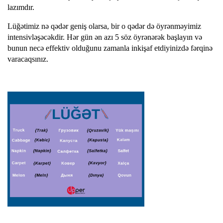
lazımdır.
Lüğətimiz nə qədər geniş olarsa, bir o qədər də öyrənməyimiz
intensivləşəcəkdir. Hər gün ən azı 5 söz öyrənərək başlayın və
bunun necə effektiv olduğunu zamanla inkişaf etdiyinizdə fərqinə
varacaqsınız.