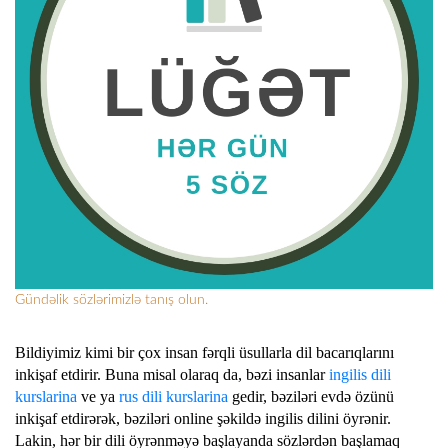
Gündəlik sözlərimizlə tanış olun.
Bildiyimiz kimi bir çox insan fərqli üsullarla dil bacarıqlarını
inkişaf etdirir. Buna misal olaraq da, bəzi insanlar
ingilis dili
kurslarina
ve ya
rus dili kurslarina
gedir, bəziləri evdə özünü
inkişaf etdirərək, bəziləri online şəkildə ingilis dilini öyrənir.
Lakin, hər bir dili öyrənməyə başlayanda sözlərdən başlamaq