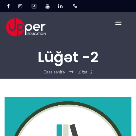
Lüğət -2
Əsas səhifə
Lüğət -2