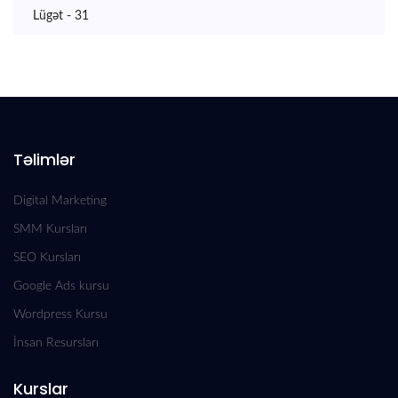
Lügət - 31
Təlimlər
Digital Marketing
SMM Kursları
SEO Kursları
Google Ads kursu
Wordpress Kursu
İnsan Resursları
Kurslar