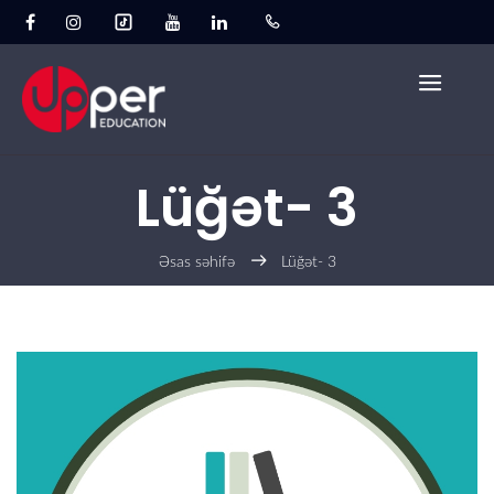
Lüğət- 3
Əsas səhifə
Lüğət- 3