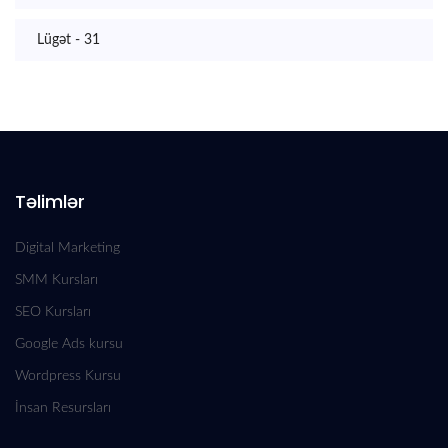
Lügət - 31
Təlimlər
Digital Marketing
SMM Kursları
SEO Kursları
Google Ads kursu
Wordpress Kursu
İnsan Resursları