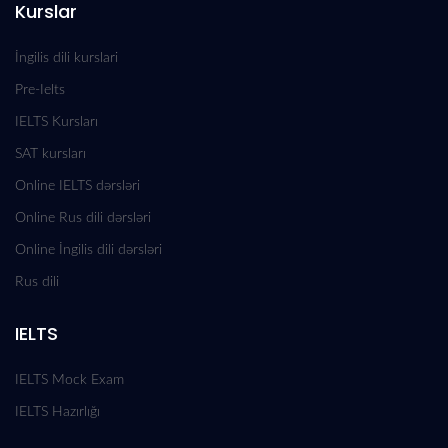
Kurslar
İngilis dili kurslari
Pre-Ielts
IELTS Kursları
SAT kursları
Online IELTS dərsləri
Online Rus dili dərsləri
Online İngilis dili dərsləri
Rus dili
IELTS
IELTS Mock Exam
IELTS Hazırlığı