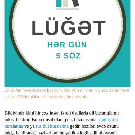
Dil öyrənməyə sözlərlə başlayın. Hər gün minimum 5 söz öyrənməyə
çalışın. Effektini ilərli zamanlarda görəcəksiniz.
Bildiyimiz kimi bir çox insan fərqli üsullarla dil bacarıqlarını
inkişaf etdirir. Buna misal olaraq da, bəzi insanlar
ingilis dili
kurslarina
ve ya
rus dili kurslarina
gedir, bəziləri evdə özünü
inkişaf etdirərək, bəziləri online şəkildə ingilis dilini öyrənir.