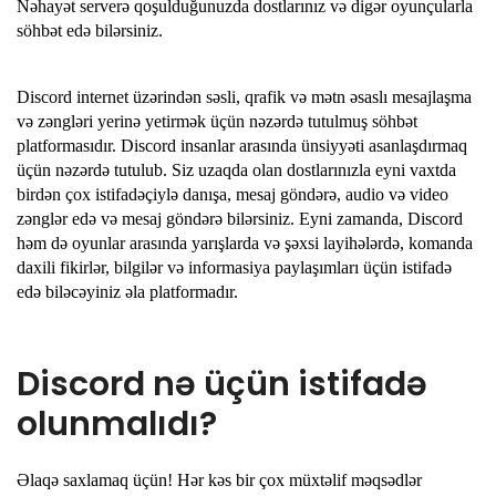
Nəhayət serverə qoşulduğunuzda dostlarınız və digər oyunçularla
söhbət edə bilərsiniz.
Discord internet üzərindən səsli, qrafik və mətn əsaslı mesajlaşma
və zəngləri yerinə yetirmək üçün nəzərdə tutulmuş söhbət
platformasıdır. Discord insanlar arasında ünsiyyəti asanlaşdırmaq
üçün nəzərdə tutulub. Siz uzaqda olan dostlarınızla eyni vaxtda
birdən çox istifadəçiylə danışa, mesaj göndərə, audio və video
zənglər edə və mesaj göndərə bilərsiniz. Eyni zamanda, Discord
həm də oyunlar arasında yarışlarda və şəxsi layihələrdə, komanda
daxili fikirlər, bilgilər və informasiya paylaşımları üçün istifadə
edə biləcəyiniz əla platformadır.
Discord nə üçün istifadə
olunmalıdı?
Əlaqə saxlamaq üçün! Hər kəs bir çox müxtəlif məqsədlər