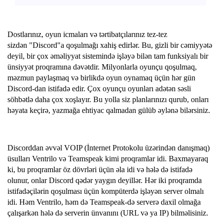
Dostlarınız, oyun icmaları və tərtibatçılarınız tez-tez
sizdən "Discord"a qoşulmağı xahiş edirlər. Bu, gizli bir cəmiyyətə
deyil, bir çox əməliyyat sistemində işləyə bilən tam funksiyalı bir
ünsiyyət proqramına dəvətdir. Milyonlarla oyunçu qoşulmaq,
məzmun paylaşmaq və birlikdə oyun oynamaq üçün hər gün
Discord-dan istifadə edir. Çox oyunçu oyunları adətən səsli
söhbətlə daha çox xoşlayır. Bu yolla siz planlarınızı qurub, onları
həyata keçirə, yazmağa ehtiyac qalmadan gülüb əylənə bilərsiniz.
Discorddan əvvəl VOIP (İnternet Protokolu üzərindən danışmaq)
üsulları Ventrilo və Teamspeak kimi proqramlar idi. Baxmayaraq
ki, bu proqramlar öz dövrləri üçün əla idi və hələ də istifadə
olunur, onlar Discord qədər yaygın deyillər. Hər iki proqramda
istifadəçilərin qoşulması üçün kompüterdə işləyən server olmalı
idi. Həm Ventrilo, həm də Teamspeak-də serverə daxil olmağa
çalışarkən hələ də serverin ünvanını (URL və ya IP) bilməlisiniz.