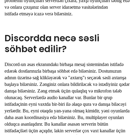
problemli oyunçuları serverdən çıxara, yaxşı oyunçuları təbliğ edə
və onlara çıxışınız olan server idarəetmə vasitələrindən
istifadə etməyə icazə verə bilərsiniz.
Discordda necə səsli
söhbət edilir?
Discord-un əsas ekranındakı birbaşa mesaj sistemindən istifadə
edərək dostlarınızla birbaşa söhbət edə bilərsiniz. Dostunuzun
adının üzərinə sağ klikləyərək və "axtarış"ı seçərək səsli axtarışa
başlaya bilərsiniz. Zənginiz onlara bildiriləcək və istədiyiniz qədər
danışa bilərsiniz. Zəng etmək üçün qulaqlıq və mikrofon tələb
olunacaq. Serverlərdə audio kanallar var. Bunlar bir qrup
istifadəçinin eyni vaxtda bir-biri ilə əlaqə qura və danışa biləcəyi
yerlərdir. Bu, eyni otaqda yan-yana olmaq kimidir, yəni oyunlarda
daha asan koordinasiya edə bilərsiniz. Bu, multiplayer oyunları
olduqca asanlaşdırır. Bu kanallar əsasən serverin bütün
istifadəçiləri üçün açıqdır, lakin serverlər çox vaxt kanallar üçün