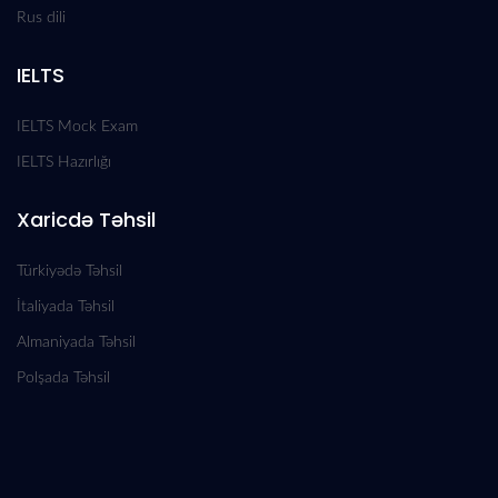
Rus dili
IELTS
IELTS Mock Exam
IELTS Hazırlığı
Xaricdə Təhsil
Türkiyədə Təhsil
İtaliyada Təhsil
Almaniyada Təhsil
Polşada Təhsil