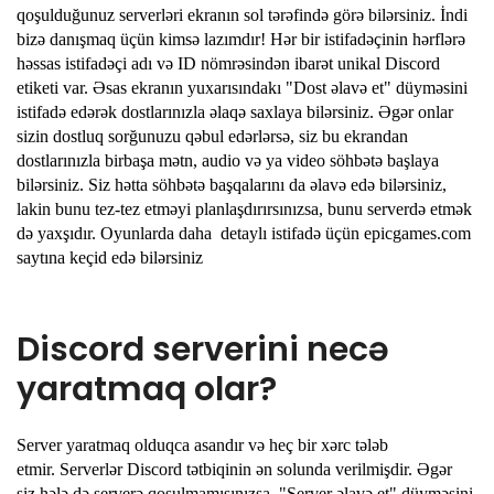
qoşulduğunuz serverləri ekranın sol tərəfində görə bilərsiniz. İndi
bizə danışmaq üçün kimsə lazımdır! Hər bir istifadəçinin hərflərə
həssas istifadəçi adı və ID nömrəsindən ibarət unikal Discord
etiketi var. Əsas ekranın yuxarısındakı "Dost əlavə et" düyməsini
istifadə edərək dostlarınızla əlaqə saxlaya bilərsiniz. Əgər onlar
sizin dostluq sorğunuzu qəbul edərlərsə, siz bu ekrandan
dostlarınızla birbaşa mətn, audio və ya video söhbətə başlaya
bilərsiniz. Siz hətta söhbətə başqalarını da əlavə edə bilərsiniz,
lakin bunu tez-tez etməyi planlaşdırırsınızsa, bunu serverdə etmək
də yaxşıdır. Oyunlarda daha detaylı istifadə üçün epicgames.com
saytına keçid edə bilərsiniz
Discord serverini necə
yaratmaq olar?
Server yaratmaq olduqca asandır və heç bir xərc tələb
etmir. Serverlər Discord tətbiqinin ən solunda verilmişdir. Əgər
siz hələ də serverə qoşulmamısınızsa, "Server əlavə et" düyməsini