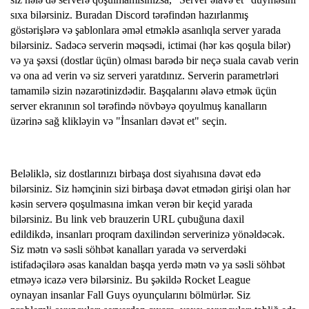
sıxa bilərsiniz. Buradan Discord tərəfindən hazırlanmış
göstərişlərə və şablonlara əməl etməklə asanlıqla server yarada
bilərsiniz. Sadəcə serverin məqsədi, ictimai (hər kəs qoşula bilər)
və ya şəxsi (dostlar üçün) olması barədə bir neçə suala cavab verin
və ona ad verin və siz serveri yaratdınız. Serverin parametrləri
tamamilə sizin nəzarətinizdədir. Başqalarını əlavə etmək üçün
server ekranının sol tərəfində növbəyə qoyulmuş kanalların
üzərinə sağ klikləyin və "İnsanları dəvət et" seçin.
Beləliklə, siz dostlarınızı birbaşa dost siyahısına dəvət edə
bilərsiniz. Siz həmçinin sizi birbaşa dəvət etmədən girişi olan hər
kəsin serverə qoşulmasına imkan verən bir keçid yarada
bilərsiniz. Bu link veb brauzerin URL çubuğuna daxil
edildikdə, insanları proqram daxilindən serverinizə yönəldəcək.
Siz mətn və səsli söhbət kanalları yarada və serverdəki
istifadəçilərə əsas kanaldan başqa yerdə mətn və ya səsli söhbət
etməyə icazə verə bilərsiniz. Bu şəkildə Rocket League
oynayan insanlar Fall Guys oyunçularını bölmürlər. Siz