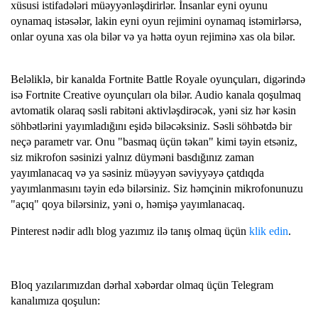
xüsusi istifadələri müəyyənləşdirirlər. İnsanlar eyni oyunu
oynamaq istəsələr, lakin eyni oyun rejimini oynamaq istəmirlərsə,
onlar oyuna xas ola bilər və ya hətta oyun rejiminə xas ola bilər.
Beləliklə, bir kanalda Fortnite Battle Royale oyunçuları, digərində
isə Fortnite Creative oyunçuları ola bilər. Audio kanala qoşulmaq
avtomatik olaraq səsli rabitəni aktivləşdirəcək, yəni siz hər kəsin
söhbətlərini yayımladığını eşidə biləcəksiniz. Səsli söhbətdə bir
neçə parametr var. Onu "basmaq üçün təkan" kimi təyin etsəniz,
siz mikrofon səsinizi yalnız düyməni basdığınız zaman
yayımlanacaq və ya səsiniz müəyyən səviyyəyə çatdıqda
yayımlanmasını təyin edə bilərsiniz. Siz həmçinin mikrofonunuzu
"açıq" qoya bilərsiniz, yəni o, həmişə yayımlanacaq.
Pinterest nədir adlı blog yazımız ilə tanış olmaq üçün
klik edin
.
Bloq yazılarımızdan dərhal xəbərdar olmaq üçün Telegram
kanalımıza qoşulun: