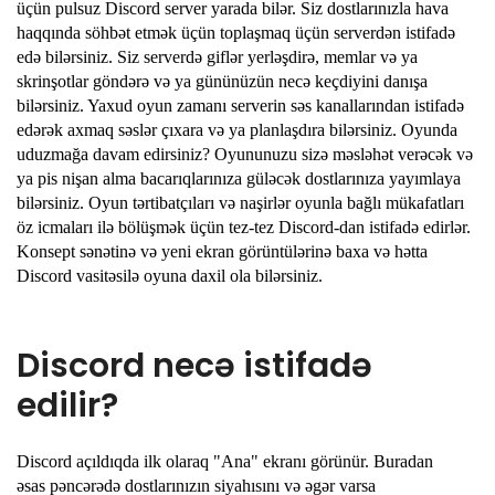
üçün pulsuz Discord server yarada bilər. Siz dostlarınızla hava
haqqında söhbət etmək üçün toplaşmaq üçün serverdən istifadə
edə bilərsiniz. Siz serverdə giflər yerləşdirə, memlar və ya
skrinşotlar göndərə və ya gününüzün necə keçdiyini danışa
bilərsiniz. Yaxud oyun zamanı serverin səs kanallarından istifadə
edərək axmaq səslər çıxara və ya planlaşdıra bilərsiniz. Oyunda
uduzmağa davam edirsiniz? Oyununuzu sizə məsləhət verəcək və
ya pis nişan alma bacarıqlarınıza güləcək dostlarınıza yayımlaya
bilərsiniz. Oyun tərtibatçıları və naşirlər oyunla bağlı mükafatları
öz icmaları ilə bölüşmək üçün tez-tez Discord-dan istifadə edirlər.
Konsept sənətinə və yeni ekran görüntülərinə baxa və hətta
Discord vasitəsilə oyuna daxil ola bilərsiniz.
Discord necə istifadə
edilir?
Discord açıldıqda ilk olaraq "Ana" ekranı görünür. Buradan
əsas pəncərədə dostlarınızın siyahısını və əgər varsa