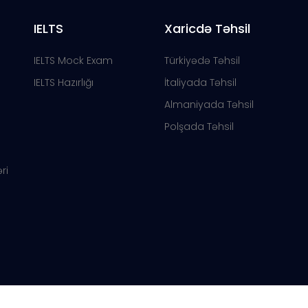
IELTS
Xaricdə Təhsil
IELTS Mock Exam
Türkiyədə Təhsil
IELTS Hazırlığı
İtaliyada Təhsil
Almaniyada Təhsil
Polşada Təhsil
ri