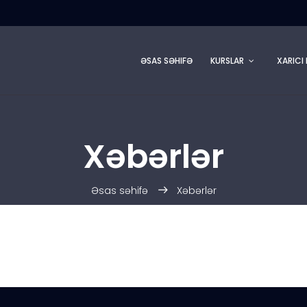
ƏSAS SƏHIFƏ
KURSLAR
XARICI 
Xəbərlər
Əsas səhifə
Xəbərlər