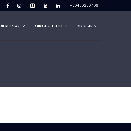
+994502907196
DIL KURSLARI
XARİCDƏ TƏHSİL
BLOGLAR