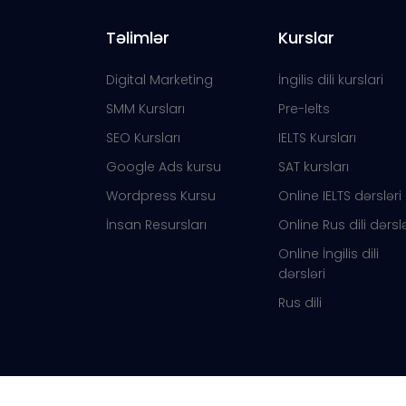
Təlimlər
Kurslar
Digital Marketing
İngilis dili kurslari
SMM Kursları
Pre-Ielts
SEO Kursları
IELTS Kursları
Google Ads kursu
SAT kursları
Wordpress Kursu
Online IELTS dərsləri
İnsan Resursları
Online Rus dili dərslə
Online İngilis dili
dərsləri
Rus dili